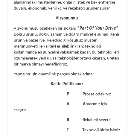
alanlarındaki müşterilerine, onların istek ve beklentilerine
duyarlı, ekonomik, yenilikçi ve rekabetçi ürünler sunar.
Vizyonumuz
Vizyonumuzu özetleyen bir slogan;
"Part Of Your Drive"
Doğru ürünü, doğru zaman ve doğru maliyetle sunan; geniş
ürün yelpazesi ve ilke edindiği koşulsuz müşteri
memnuniyeti ile kaliteyi erişilebilir kılan; teknoloji
kullanımında en güncelini yakalamak kadar, bu teknolojileri
özümseyerek yeni ulusal teknolojiler ortaya çıkaran, üreten
bir marka olmayı hedefliyoruz.
Yaptığınız işin önemli bir parçası olmak adına
;
Kalite Politikamız
P P
roses odaklıyız
A A
macımız için
çalışırız
R R
ekabeti severiz
T T
eknoloji bizim işimiz