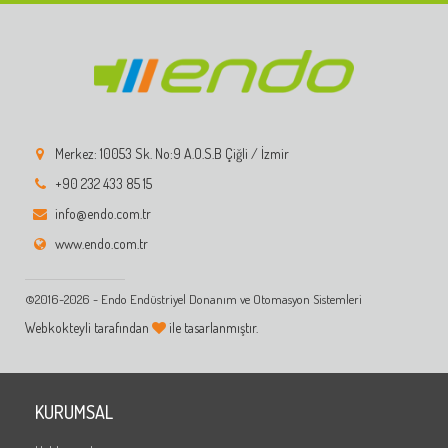
Merkez: 10053 Sk. No:9 A.O.S.B Çiğli / İzmir
+90 232 433 85 15
info@endo.com.tr
www.endo.com.tr
©2016-2026 - Endo Endüstriyel Donanım ve Otomasyon Sistemleri
Webkokteyli tarafından
ile tasarlanmıştır.
KURUMSAL