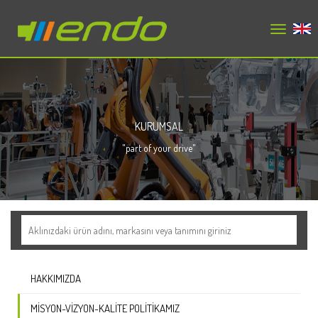
Toggle
en
navigation
KURUMSAL
"part of your drive"
HAKKIMIZDA
MISYON-VIZYON-KALITE POLITIKAMIZ