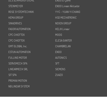
DLS SCHMIERSYSTEME
ENDO El Çarkı
STEINMEYER
ENDO Lineer Aktüatör
ROSE SYSTEMTECHNIK
YYC - YUAN YI CHANG
HEMA GROUP
HSD MECHATRONIC
SINADRIVES
NEXEN GROUP
FAGOR AUTOMATION
HELIX Linear
CPC CHIEFTEK
MOOG
CPC CHIEFTEK
ELESA GANTER
GMT GLOBAL Inc.
CHAMBRELAN
ESTUN AUTOMATION
ENDO
FULLING MOTOR
AUTONICS
SERVOMECH SPA
SFT
LINEARMECH SRL
SIEMENS
SIT SPA
ZUAZO
PROMAX MOTION
NB LINEAR SYSTEM