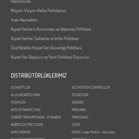
Hakkımızda
Misyon-Vizyon-Kalite Politikamız
İnsan Kaynakları
Kişisel Verilerin Korunması ve İşlenmesi Politikası
Kişisel Verileri Saklama ve İmha Politikası
Özel Nitelikli Kişisel Veri Güvenliği Politikası
Kişisel Veri Başvuru ve Yanıt Politikası Duyurusu
DİSTRİBÜTÖRLÜKLERİMİZ
SCHAEFFLER
ACS MOTION CONTROLLER
ALULINEARTECHNIK
TECNOTION
THOMSON
ENIDINE
APEX DYNAMICS INC.
PNEUMAX
GIRARD TRANSMISSION - DYNABOX
PANASONIC
NABTESCO PRECISION
CEME
WMH HERION
ENDO Lineer Modül - Aktuator