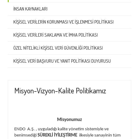
İNSAN KAYNAKLARI
KIŞISEL VERILERIN KORUNMASI VE İŞLENMESI POLITIKASI
KIŞISEL VERILERI SAKLAMA VE İMHA POLITIKASI
ÖZEL NITELIKLI KIŞISEL VERI GÜVENLIĞI POLITIKASI
KIŞISEL VERI BAŞVURU VE YANIT POLITIKASI DUYURUSU
Misyon-Vizyon-Kalite Politikamız
Misyonumuz
ENDO A.Ş. , uyguladığı kalite yönetim sistemiyle ve
benimsediği
SÜREKLİ İYİLEŞTİRME
ilkesiyle sanayinin tüm