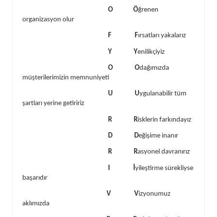
O Ö
ğrenen
organizasyon olur
F F
ırsatları yakalarız
Y Y
enilikçiyiz
O O
dağımızda
müşterilerimizin memnuniyeti
U U
ygulanabilir tüm
şartları yerine getiririz
R R
isklerin farkındayız
D D
eğişime inanır
R R
asyonel davranırız
I İ
yileştirme sürekliyse
başarıdır
V V
izyonumuz
aklımızda