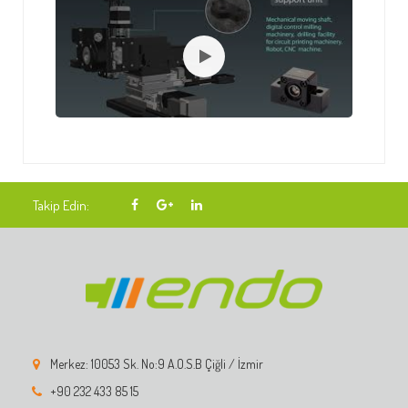
Takip Edin:
Merkez: 10053 Sk. No:9 A.O.S.B Çiğli / İzmir
+90 232 433 85 15