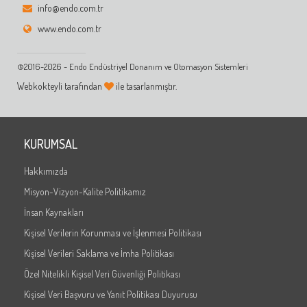
info@endo.com.tr
www.endo.com.tr
©2016-2026 - Endo Endüstriyel Donanım ve Otomasyon Sistemleri
Webkokteyli tarafından
ile tasarlanmıştır.
KURUMSAL
Hakkımızda
Misyon-Vizyon-Kalite Politikamız
İnsan Kaynakları
Kişisel Verilerin Korunması ve İşlenmesi Politikası
Kişisel Verileri Saklama ve İmha Politikası
Özel Nitelikli Kişisel Veri Güvenliği Politikası
Kişisel Veri Başvuru ve Yanıt Politikası Duyurusu