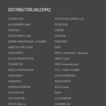
DİSTRİBÜTÖRLÜKLERİMİZ
SCHAEFFLER
ACS MOTION CONTROLLER
ALULINEARTECHNIK
TECNOTION
THOMSON
ENIDINE
APEX DYNAMICS INC.
PNEUMAX
GIRARD TRANSMISSION - DYNABOX
PANASONIC
NABTESCO PRECISION
CEME
WMH HERION
ENDO Lineer Modül - Aktuator
DLS SCHMIERSYSTEME
ENDO El Çarkı
STEINMEYER
ENDO Lineer Aktüatör
ROSE SYSTEMTECHNIK
YYC - YUAN YI CHANG
HEMA GROUP
HSD MECHATRONIC
SINADRIVES
NEXEN GROUP
FAGOR AUTOMATION
HELIX Linear
CPC CHIEFTEK
MOOG
CPC CHIEFTEK
ELESA GANTER
GMT GLOBAL Inc.
CHAMBRELAN