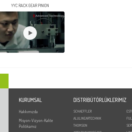
YYC RACK GEAR PINION
KURUMSAL
DİSTRİBÜTÖRLÜKLERİMİZ
Hakkımızda
SCHAEFFLER
EST
ALULINEARTECHNIK
FUL
Misyon-Vizyon-Kalite
THOMSON
SER
Politikamız