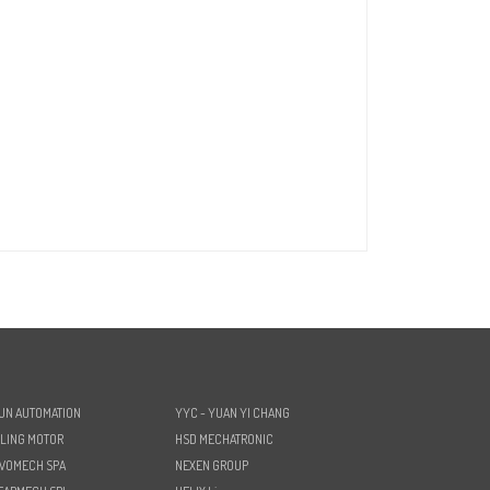
UN AUTOMATION
YYC - YUAN YI CHANG
LING MOTOR
HSD MECHATRONIC
VOMECH SPA
NEXEN GROUP